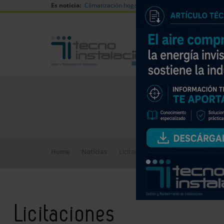
Es noticia:
Climatización hogares verano
Can Naiades huell
Home
Noticias
Licitaciones
Licitaciones