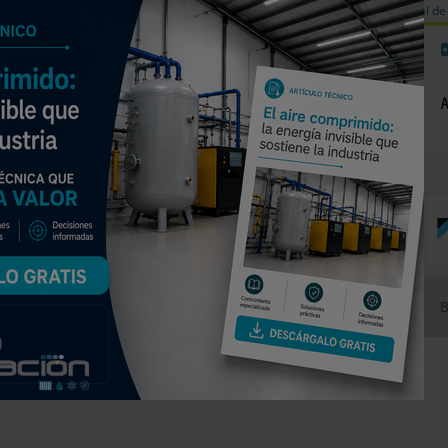
a de carbono
Válvulas de equilibrado para sistemas calefacción
Día mundial de 
NOTICIAS
PRODUCTOS
AGENDA
EMPRESAS PREMIUM