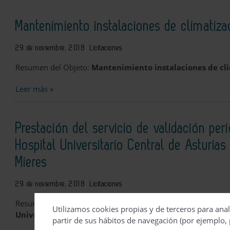
Mantenimiento instalaciones de climatiz
29 de noviembre, 2018
Licitaciones
Resumen del Objeto:
Mantenimiento instalaciones de cl
Leer más »
Prestación del servicio de validación per
Hospital Universitario Central de Asturias
Mieres
29 de noviembre, 2018
Licitaciones
Resumen del Objeto:
Prestación del servicio de validaci
Utilizamos cookies propias y de terceros para anal
Universitario Central de Asturias y del Hospital Vital Á
partir de sus hábitos de navegación (por ejemplo, 