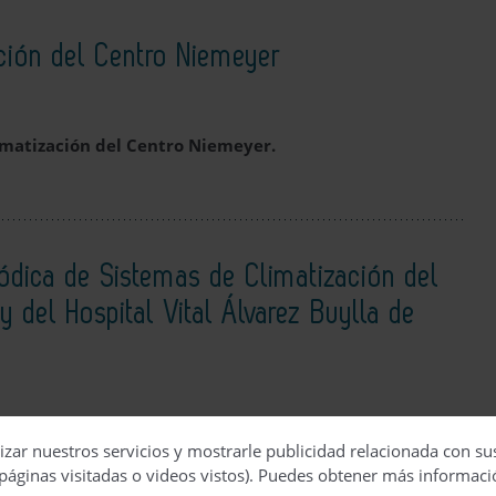
ación del Centro Niemeyer
imatización del Centro Niemeyer.
iódica de Sistemas de Climatización del
 y del Hospital Vital Álvarez Buylla de
ón periódica de Sistemas de Climatización del Hospital
izar nuestros servicios y mostrarle publicidad relacionada con su
lvarez Buylla de Mieres.
páginas visitadas o videos vistos). Puedes obtener más informaci