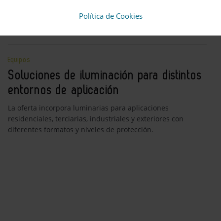
El equipo incorpora conectividad wifi, refrigerante R290 y
opciones de integración con energía fotovoltaica y solar
Política de Cookies
térmica en diferentes capacidades.
Equipos
Soluciones de iluminación para distintos
entornos de aplicación
La oferta incorpora luminarias para aplicaciones
residenciales, terciarias, industriales y exteriores con
diferentes formatos y niveles de protección.