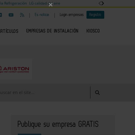
×
la Refrigeración
LG calidad del aire
|
|
Es noticia
Login empresas
Registro
EMPRESAS DE INSTALACIÓN
KIOSCO
ARTÍCULOS
Publique su empresa GRATIS
oInstalación