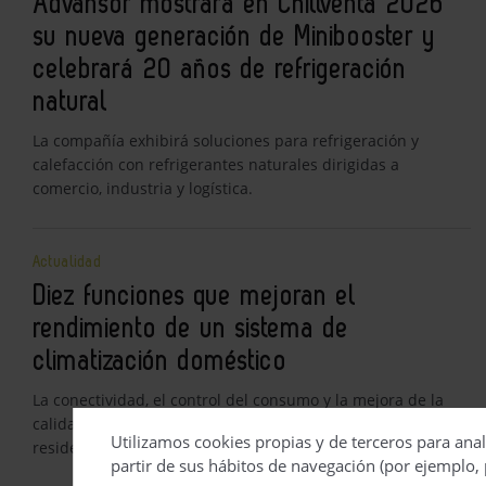
Advansor mostrará en Chillventa 2026
su nueva generación de Minibooster y
celebrará 20 años de refrigeración
natural
La compañía exhibirá soluciones para refrigeración y
calefacción con refrigerantes naturales dirigidas a
comercio, industria y logística.
Actualidad
Diez funciones que mejoran el
rendimiento de un sistema de
climatización doméstico
La conectividad, el control del consumo y la mejora de la
calidad del aire amplían las prestaciones de los equipos
Utilizamos cookies propias y de terceros para anal
residenciales actuales.
partir de sus hábitos de navegación (por ejemplo, 