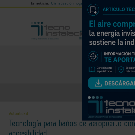
Es noticia:
Climatización hogares verano
Can Naiades huell
Actualidad
Tecnología para baños de aeropuerto con 
Empresas de climatizac
accesibilidad