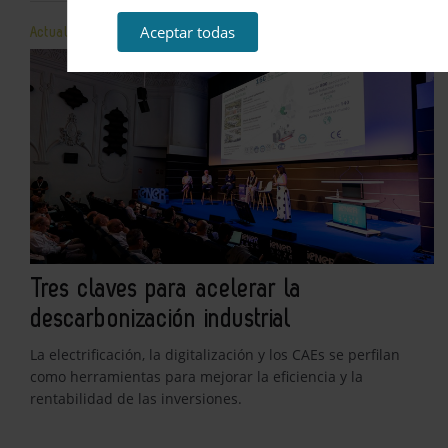
Aceptar todas
Actualidad
Tres claves para acelerar la
descarbonización industrial
La electrificación, la digitalización y los CAEs se perfilan
como herramientas para mejorar la eficiencia y la
rentabilidad de las inversiones.