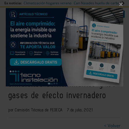
×
Es noticia:
Climatización hogares verano
Can Naiades huella de carbono
V
|
|
Redes Sociales
Es noticia
Login empresas
Registro
Calderas de biomasa: solución
eficaz para reducir las
emisiones contaminantes y los
gases de efecto invernadero
por Comisión Técnica de FEGECA
7 de julio, 2021
< Volver