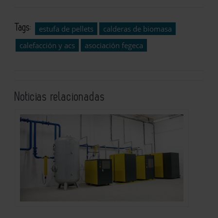
Tags:
estufa de pellets
calderas de biomasa
calefacción y acs
asociación fegeca
Noticias relacionadas