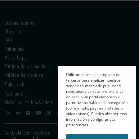
Quiénes somos
Glosario
FAQ
Publicidad
Aviso legal
Política de privacidad
Utilizamos cookies propias y de
Política de cookies
terceros para analizar nuestros
Mapa web
servicios y mostrarle publicidad
relacionada con sus preferencias
Formación
en base a un perfil elaborado a
partir de sus hábitos de navegación
Histórico de Newsletters
(por ejemplo, páginas visitadas o
videos vistos). Puedes obtener más
información y configurar sus
preferencias.
Contacte con nosotros