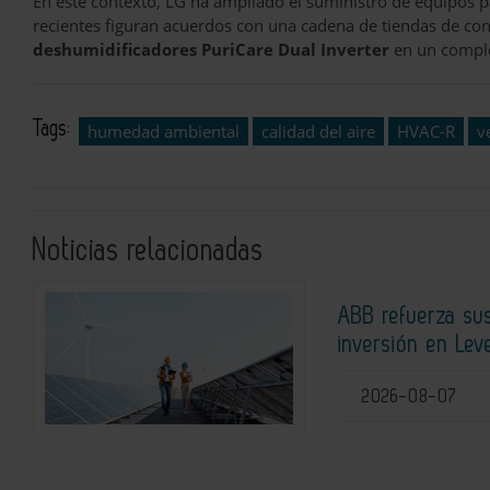
En este contexto, LG ha ampliado el suministro de equipos pa
recientes figuran acuerdos con una cadena de tiendas de con
deshumidificadores PuriCare Dual Inverter
en un comple
Tags:
humedad ambiental
calidad del aire
HVAC-R
v
Noticias relacionadas
ABB refuerza su
inversión en Lev
2026-08-07