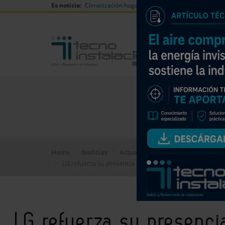
Es noticia:
Climatización hogares verano
Can Naiades huell
Home
Noticias
Actualidad
LG refuerza su presencia en el mercado de calidad del 
LG refuerza su presenc