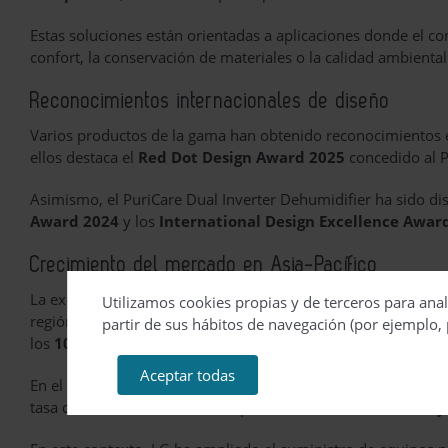
Estas soluciones están orientadas a aplicaciones donde el co
confort, la conservación de materiales o la calidad ambiental 
Reconocimientos internacionales de diseño
Varios productos de la gama han obtenido reconocimientos e
ellos destaca el
Red Dot Design Award 2025
concedido al P
Asimismo, el PuriCare Dual Inverter Dehumidifier ha sido di
Award 2024
y los
International Design Excellence Award
Crecimiento del mercado en Asia-Pacífico
La expansión comercial de LG coincide con las previsiones d
Utilizamos cookies propias y de terceros para anal
región Asia-Pacífico. Según datos citados por la compañía d
partir de sus hábitos de navegación (por ejemplo, 
los
10,61 millones de unidades vendidas en 2030
.
Aceptar todas
En el caso de Tailandia, las estimaciones apuntan a un vol
tasa de crecimiento anual compuesta del
11% entre 2025 y