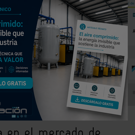
a de carbono
Válvulas de equilibrado para sistemas calefacción
Día mundial de 
NOTICIAS
PRODUCTOS
AGENDA
EMPRESAS PREMIUM
aire con nuevos contratos comerciales
ia en el mercado de