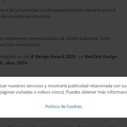
ntrol de la humedad resulta especialmente relevante para el
de los espacios interiores.
n certámenes internacionales de diseño industrial. Entre
uriCare AeroBooster.
stinguido en los
iF Design Award 2025
, los
Red Dot Design
s, Idea, 2024
.
e crecimiento del mercado de purificadores de aire en la
izar nuestros servicios y mostrarle publicidad relacionada con su
e
Euromonitor International
, este mercado podría alcanzar
páginas visitadas o videos vistos). Puedes obtener más informaci
Política de Cookies
umen próximo a
1,63 millones de unidades
en 2030, con una
 2030
.