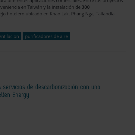
ra diferentes aplicaciones comerciales. Entre los proyectos
veniencia en Taiwán y la instalación de
300
jo hotelero ubicado en Khao Lak, Phang Nga, Tailandia.
entilación
purificadores de aire
s servicios de descarbonización con una
elten Energy