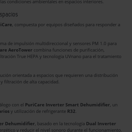
 las condiciones ambientales en espacios interiores.
espacios
riCare
, compuesta por equipos diseñados para responder a
ema de impulsión multidireccional y sensores PM 1.0 para
Care AeroTower
combina funciones de purificación,
filtración True HEPA y tecnología UVnano para el tratamiento
lución orientada a espacios que requieren una distribución
 filtración de alta capacidad.
álogo con el
PuriCare Inverter Smart Dehumidifier
, un
arios
y utilización de refrigerante
R32
.
er Dehumidifier
, basado en la tecnología
Dual Inverter
ergético y reducir el nivel sonoro durante el funcionamiento.