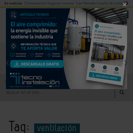
×
Es noticia:
Climatización hogares verano
Can Naiades huella de carbono
V
|
|
Redes Sociales
Es noticia
Login empresas
Registro
EMPRESAS PREMIUM
Home
ventilación
Tag:
ventilación