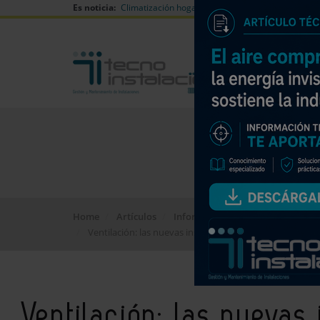
Es noticia:
Climatización hogares verano
Can Naiades huell
Home
Artículos
Informes de Mercado
Ventilación: las nuevas instalaciones, tanto en obra nu
Ventilación: las nuevas 