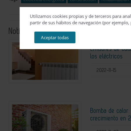
Utilizamos cookies propias y de terceros para anal
partir de sus hábitos de navegación (por ejemplo, 
Noticias relacionadas
Aceptar todas
Emisores de cal
los eléctricos
2022-11-15
Bomba de calor:
crecimiento en 