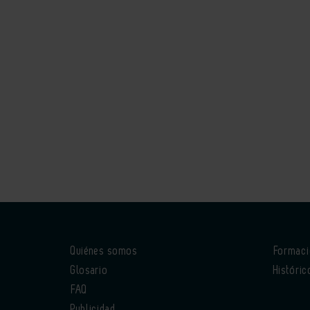
Quiénes somos
Formac
Glosario
Históric
FAQ
Publicidad