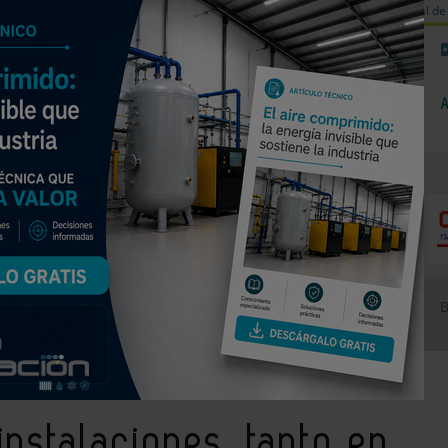
a de carbono
Válvulas de equilibrado para sistemas calefacción
Día mundial de 
NOTICIAS
PRODUCTOS
AGENDA
EMPRESAS PREMIUM
eva como en rehabillitación, favorecen el crecimiento
instalaciones, tanto en