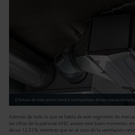
El futuro de este sector vendrá acompañado de las nuevas tecnolog
Además de todo lo que se habla de este segmento de mercad
las cifras de la patronal AFEC avalan este buen momento: en
de un 12,31%, mientras que en el caso de la ventilación resid