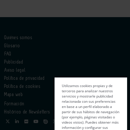
Quiénes somos
Glosario
FAQ
Publicidad
Aviso legal
Política de privacidad
Utilizamos cookies propias y de
Política de cookies
terceros para analizar nuestros
Mapa web
servicios y mostrarle publicidad
relacionada con sus preferencias
Formación
en base a un perfil elaborado a
partir de sus hábitos de navegación
Histórico de Newsletters
(por ejemplo, páginas visitadas o
videos vistos). Puedes obtener más
información y configurar sus