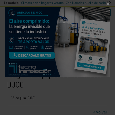
×
Es noticia:
Climatización hogares verano
Can Naiades huella de carbono
V
|
|
Redes Sociales
Es noticia
Login empresas
Registro
Daikin llega a un acuerdo
comercial con el fabricante
belga de equipos de ventilación
DUCO
13 de julio, 2021
< Volver