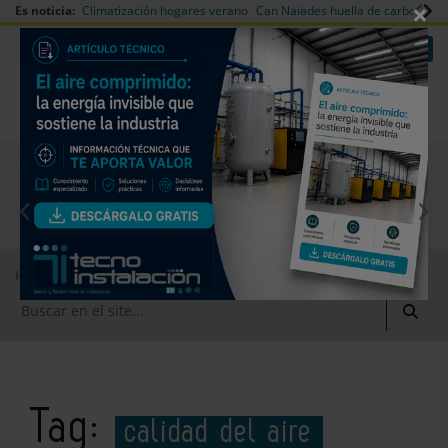
×
Es noticia:
Climatización hogares verano
Can Naiades huella de carbono
V
|
|
Redes Sociales
Es noticia
Login empresas
Registro
EMPRESAS PREMIUM
Home
calidad del aire
Tag:
calidad del aire