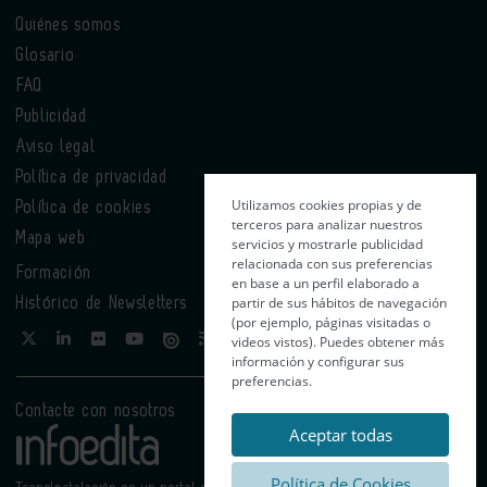
Quiénes somos
Glosario
FAQ
Publicidad
Aviso legal
Política de privacidad
Utilizamos cookies propias y de
Política de cookies
terceros para analizar nuestros
Mapa web
servicios y mostrarle publicidad
relacionada con sus preferencias
Formación
en base a un perfil elaborado a
partir de sus hábitos de navegación
Histórico de Newsletters
(por ejemplo, páginas visitadas o
videos vistos). Puedes obtener más
información y configurar sus
preferencias.
Contacte con nosotros
Aceptar todas
Política de Cookies