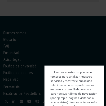
Quiénes somos
Glosario
FAQ
Publicidad
Aviso legal
Política de privacidad
Utilizamos cookies propias y de
Política de cookies
terceros para analizar nuestros
Mapa web
servicios y mostrarle publicidad
relacionada con sus preferencias
Formación
en base a un perfil elaborado a
partir de sus hábitos de navegación
Histórico de Newsletters
(por ejemplo, páginas visitadas o
videos vistos). Puedes obtener más