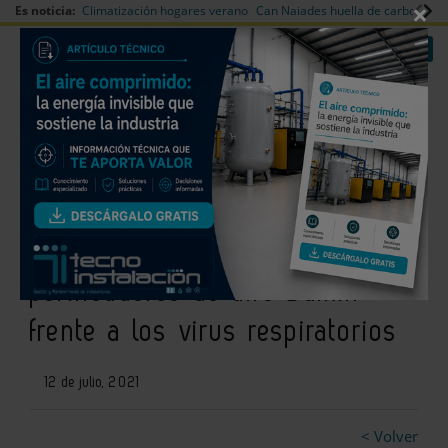
×
Es noticia:
Climatización hogares verano
Can Naiades huella de carbono
V
|
|
Redes Sociales
Es noticia
Login empresas
Registro
El Institut Pasteur de Lille
evalúa la eficacia de los
purificadores de aire Daikin
frente a los virus respiratorios
12 de julio, 2021
< Volver