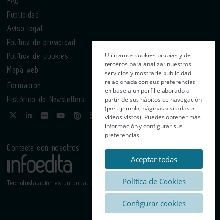
FAQ
Publicidad
Aviso legal
Política de privacidad
Utilizamos cookies propias y de
Política de cookies
terceros para analizar nuestros
Mapa web
servicios y mostrarle publicidad
relacionada con sus preferencias
Formación
en base a un perfil elaborado a
partir de sus hábitos de navegación
Histórico de Newsletters
(por ejemplo, páginas visitadas o
videos vistos). Puedes obtener más
información y configurar sus
preferencias.
Contacte con nosotros
Aceptar todas
Política de Cookies
TecnoInstalación es un portal de Infoedita
Configurar cookies