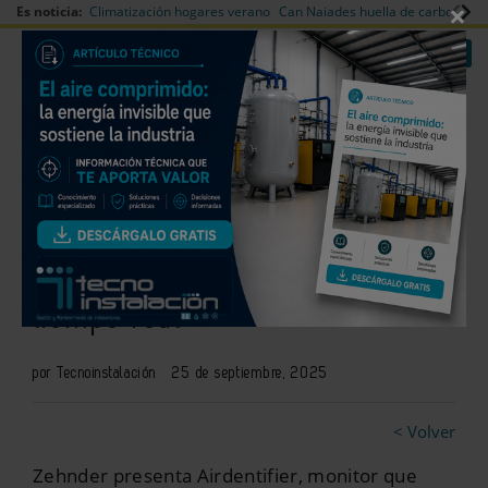
×
Es noticia:
Climatización hogares verano
Can Naiades huella de carbono
V
|
|
Redes Sociales
Es noticia
Login empresas
Registro
Monitor de calidad del aire
interior con medición en
tiempo real
por Tecnoinstalación
25 de septiembre, 2025
< Volver
Zehnder presenta Airdentifier, monitor que