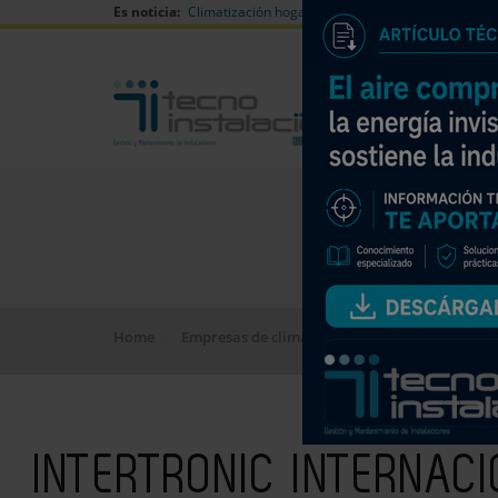
Es noticia:
Climatización hogares verano
Can Naiades huell
Home
Empresas de climatización y saneamiento
INTERTRONIC INTERNAC