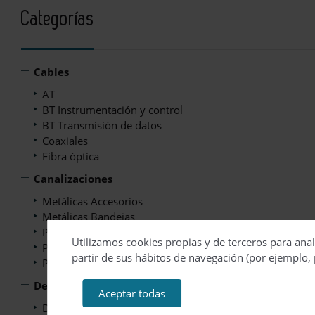
Categorías
Cables
AT
BT Instrumentación y control
BT Transmisión de datos
Coaxiales
Fibra óptica
Canalizaciones
Metálicas Accesorios
Metálicas Bandejas
PVC Bandejas
Utilizamos cookies propias y de terceros para anal
PVC Minicanales
partir de sus hábitos de navegación (por ejemplo, 
PVC Perfiles
Detectores
Aceptar todas
Detección de presencia