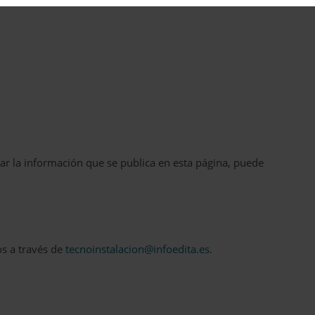
ar la información que se publica en esta página, puede
os a través de
tecnoinstalacion@infoedita.es
.