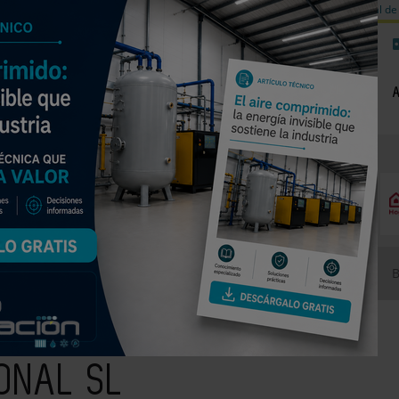
a de carbono
Válvulas de equilibrado para sistemas calefacción
Día mundial de 
NOTICIAS
PRODUCTOS
AGENDA
EMPRESAS PREMIUM
INTERTRONIC INTERNACIONAL SL
IONAL SL