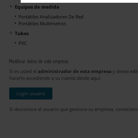
Equipos de medida
Portátiles Analizadores De Red
Portátiles Multímetros
Tubos
PVC
Modificar datos de esta empresa
Si es usted el
administrador de esta empresa
y desea edit
hacerlo accediendo a su cuenta desde aquí:
Login usuario
Si desconoce el usuario que gestiona su empresa, contácten