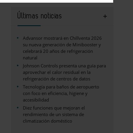
Últimas noticias
Advansor mostrará en Chillventa 2026
su nueva generación de Minibooster y
celebrará 20 años de refrigeración
natural
Johnson Controls presenta una guía para
aprovechar el calor residual en la
refrigeración de centros de datos
Tecnología para baños de aeropuerto
con foco en eficiencia, higiene y
accesibilidad
Diez funciones que mejoran el
rendimiento de un sistema de
climatización doméstico