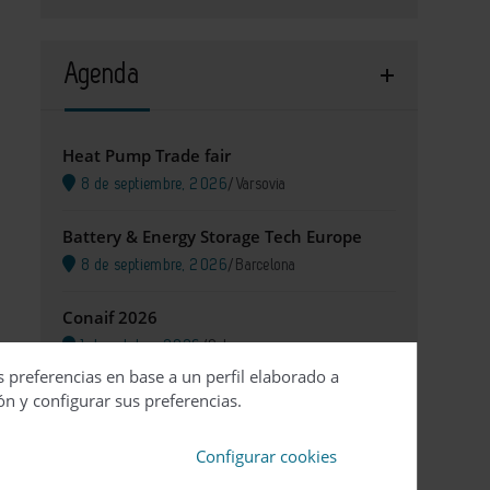
Agenda
Heat Pump Trade fair
8 de septiembre, 2026
/
Varsovia
Battery & Energy Storage Tech Europe
8 de septiembre, 2026
/
Barcelona
Conaif 2026
1 de octubre, 2026
/
Salamanca
s preferencias en base a un perfil elaborado a
XXII Congreso de Cogeneración
ón y configurar sus preferencias.
5 de octubre, 2026
/
Madrid
Configurar cookies