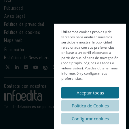
FAQ
Publicidad
Aviso legal
Política de privacidad
Utilizamos cookies propias y de
Política de cookies
terceros para analizar nuestros
Mapa web
servicios y mostrarle publicidad
relacionada con sus preferencias
Formación
en base a un perfil elaborado a
partir de sus hábitos de navegación
Histórico de Newsletters
(por ejemplo, páginas visitadas o
videos vistos). Puedes obtener más
información y configurar sus
preferencias.
Contacte con nosotros
Aceptar todas
Política de Cookies
TecnoInstalación es un portal de Infoedita
Configurar cookies