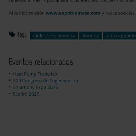
renovable más importante a nivel europeo nos permitirá ser 
Más información
www.expobiomasa.com
y redes sociales.
Tags:
calderas de biomasa
biomasa
feria expobio
Eventos relacionados
Heat Pump Trade fair
XXII Congreso de Cogeneración
Smart City Expo 2026
Ecofira 2026