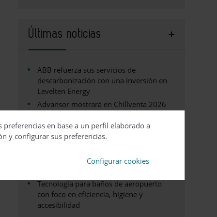
Últimas noticias
ABB refuerza sus servicios de
descarbonización con una inversión en
Levelten Energy
Advansor mostrará en Chillventa 2026
su nueva generación de Minibooster y
s preferencias en base a un perfil elaborado a
celebrará 20 años de refrigeración
ón y configurar sus preferencias.
natural
Johnson Controls presenta una guía para
aprovechar el calor residual en la
Configurar cookies
refrigeración de centros de datos
Tecnología para baños de aeropuerto
con foco en eficiencia, higiene y
accesibilidad