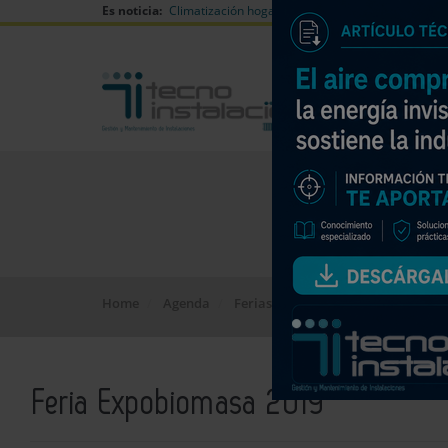
Es noticia:
Climatización hogares verano
Can Naiades huell
Home
Agenda
Ferias y Congresos
Feria Expob
Feria Expobiomasa 2019