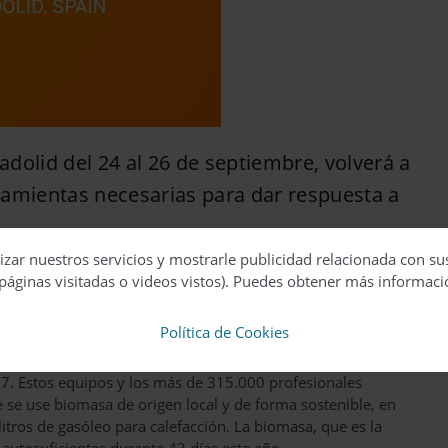
dolid del 24 al 26 de septiembre, volverá a
ramientas necesarias para dar respuesta a
izar nuestros servicios y mostrarle publicidad relacionada con su
a participarán más de 500 expositores, que presentarán lo
páginas visitadas o videos vistos). Puedes obtener más informaci
sionales que visitarán el recinto ferial, ávidos de ver y
ada vez más exigente y mejor informado.
Política de Cookies
millones de estufas y calderas de biomasa
de alta
17. Estos equipos y los más de 315.000 profesionales
 se use biomasa de origen local y de forma sostenible, en
itros de gasóleo para calefacción. La biomasa, que es la