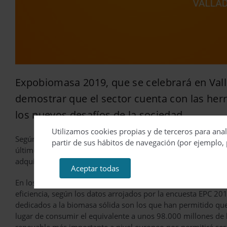
Expobiomasa 2019, que se celebrará en Valla
demostrar que el sector cuenta con las her
los nuevos desafíos de la sociedad.
Utilizamos cookies propias y de terceros para anal
Según las previsiones, en la duodécima edición de esta feri
partir de sus hábitos de navegación (por ejemplo, 
último en tecnología, diseño y prestaciones a los 15.000 profe
adquirir equipos que ofrecen soluciones a un consumidor c
Aceptar todas
En los últimos años
se han instalado en Europa unos 4,5 
eficiencia, según los datos arrojados por la encuesta EPC 20
dedicados a la biomasa sólida son los que han permitido que
lugar de consumir el equivalente a unos 98.000 millones de l