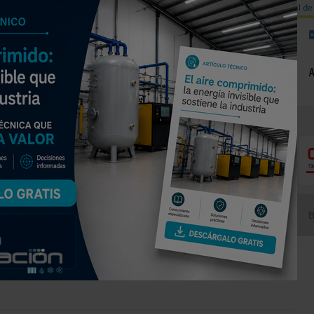
a de carbono
Válvulas de equilibrado para sistemas calefacción
Día mundial de 
NOTICIAS
PRODUCTOS
AGENDA
EMPRESAS PREMIUM
iomasa 2019