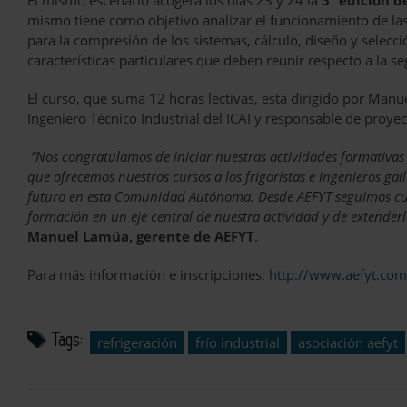
El mismo escenario acogerá los días 23 y 24 la
3º edición d
mismo tiene como objetivo analizar el funcionamiento de las 
para la compresión de los sistemas, cálculo, diseño y selecc
características particulares que deben reunir respecto a la s
El curso, que suma 12 horas lectivas, está dirigido por Man
Ingeniero Técnico Industrial del ICAI y responsable de pro
“Nos congratulamos de iniciar nuestras actividades formativas
que ofrecemos nuestros cursos a los frigoristas e ingenieros g
futuro en esta Comunidad Autónoma. Desde AEFYT seguimos cum
formación en un eje central de nuestra actividad y de extend
Manuel Lamúa, gerente de AEFYT
.
Para más información e inscripciones:
http://www.aefyt.com
Tags:
refrigeración
frío industrial
asociación aefyt