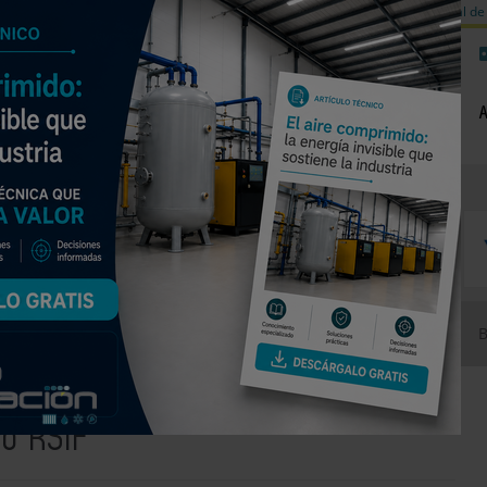
a de carbono
Válvulas de equilibrado para sistemas calefacción
Día mundial de 
NOTICIAS
PRODUCTOS
AGENDA
EMPRESAS PREMIUM
ativa sobre el nuevo RSIF
vo RSIF