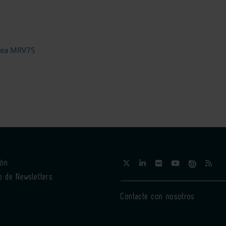
ínea MRV7S
ión
o de Newsletters
Contacte con nosotros