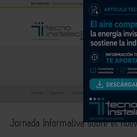
Es noticia:
Climatización hogares verano
Can Naiades huell
Home
Agenda
cursos y masters
Jornada Inform
Jornada Informativa sobre el nue