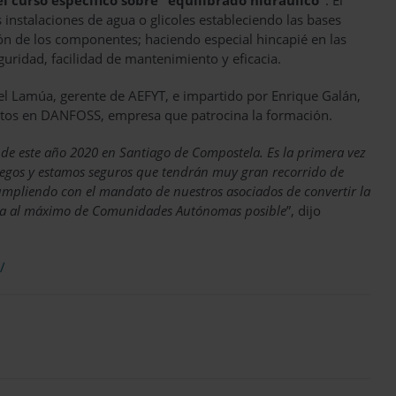
el curso específico sobre “equilibrado hidráulico”
. El
instalaciones de agua o glicoles estableciendo las bases
ión de los componentes; haciendo especial hincapié en las
eguridad, facilidad de mantenimiento y eficacia.
uel Lamúa, gerente de AEFYT, e impartido por Enrique Galán,
yectos en DANFOSS, empresa que patrocina la formación.
 de este año 2020 en Santiago de Compostela. Es la primera vez
allegos y estamos seguros que tendrán muy gran recorrido de
pliendo con el mandato de nuestros asociados de convertir la
erla al máximo de Comunidades Autónomas posible
”, dijo
/