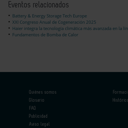
Eventos relacionados
Battery & Energy Storage Tech Europe
XXI Congreso Anual de Cogeneración 2025
Haier integra la tecnología climática más avanzada en la l
Fundamentos de Bomba de Calor
Quiénes somos
Formac
Glosario
Históric
FAQ
Publicidad
Aviso legal