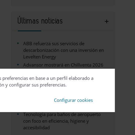
Últimas noticias
ABB refuerza sus servicios de
descarbonización con una inversión en
Levelten Energy
Advansor mostrará en Chillventa 2026
su nueva generación de Minibooster y
s preferencias en base a un perfil elaborado a
celebrará 20 años de refrigeración
ón y configurar sus preferencias.
natural
Johnson Controls presenta una guía para
aprovechar el calor residual en la
Configurar cookies
refrigeración de centros de datos
Tecnología para baños de aeropuerto
con foco en eficiencia, higiene y
accesibilidad