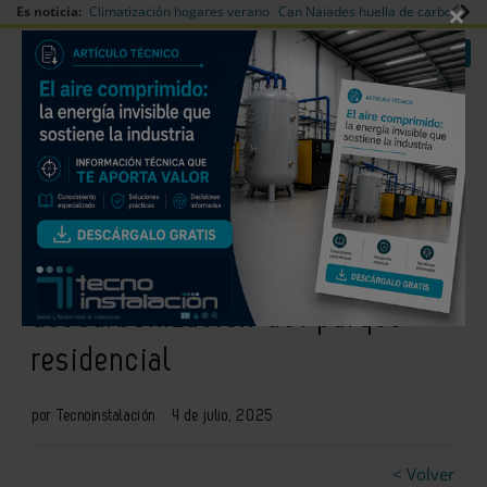
×
Es noticia:
Climatización hogares verano
Can Naiades huella de carbono
V
|
|
Redes Sociales
Es noticia
Login empresas
Registro
La aerotermia gana terreno
como solución clave para la
descarbonización del parque
residencial
por Tecnoinstalación
4 de julio, 2025
< Volver