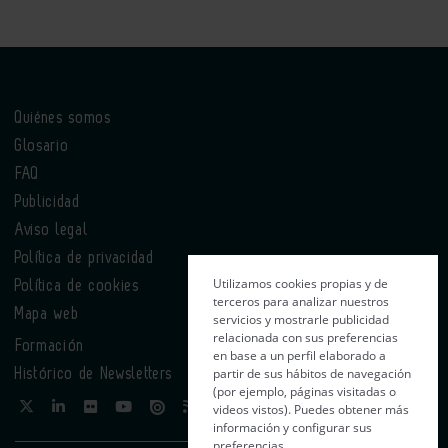
Quiénes somos
Glosario
FAQ
Publicidad
Aviso legal
Política de privacidad
Utilizamos cookies propias y de
Política de cookies
terceros para analizar nuestros
Mapa web
servicios y mostrarle publicidad
relacionada con sus preferencias
Formación
en base a un perfil elaborado a
partir de sus hábitos de navegación
Histórico de Newsletters
(por ejemplo, páginas visitadas o
videos vistos). Puedes obtener más
información y configurar sus
preferencias.