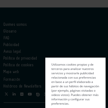
Quiénes somos
Glosario
FAQ
Publicidad
Aviso legal
Política de privacidad
Utilizamos cookies propias y de
Política de cookies
terceros para analizar nuestros
Mapa web
servicios y mostrarle publicidad
relacionada con sus preferencias
Formación
en base a un perfil elaborado a
partir de sus hábitos de navegación
Histórico de Newsletters
(por ejemplo, páginas visitadas o
videos vistos). Puedes obtener más
información y configurar sus
preferencias.