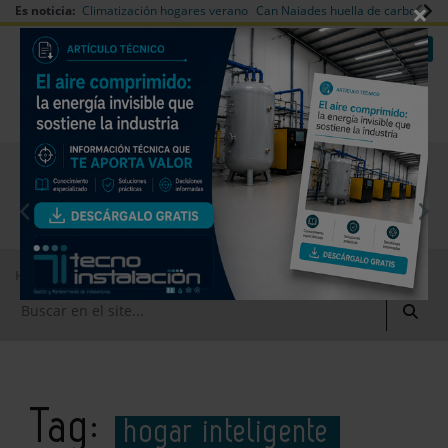
×
Es noticia:
Climatización hogares verano
Can Naiades huella de carbono
V
|
|
Redes Sociales
Es noticia
Login empresas
Registro
EMPRESAS PREMIUM
Home
hogar inteligente
Tag:
hogar inteligente