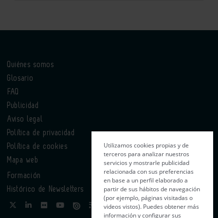
Quiénes somos
Glosario
FAQ
Publicidad
Aviso legal
Política de privacidad
Utilizamos cookies propias y de
Política de cookies
terceros para analizar nuestros
Mapa web
servicios y mostrarle publicidad
relacionada con sus preferencias
Formación
en base a un perfil elaborado a
partir de sus hábitos de navegación
Histórico de Newsletters
(por ejemplo, páginas visitadas o
videos vistos). Puedes obtener más
información y configurar sus