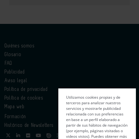
Quiénes somos
Glosario
FAQ
Publicidad
Aviso legal
Política de privacidad
Utilizamos cookies propias y de
Política de cookies
terceros para analizar nuestros
Mapa web
servicios y mostrarle publicidad
relacionada con sus preferencias
Formación
en base a un perfil elaborado a
partir de sus hábitos de navegación
Histórico de Newsletters
(por ejemplo, páginas visitadas o
videos vistos). Puedes obtener más