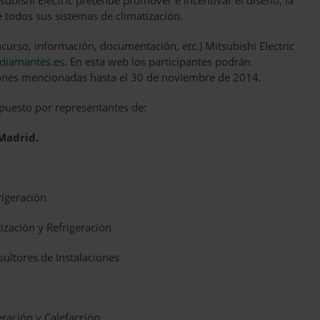
ubishi Electric pretende promover e incentivar el diseño, la
e todos sus sistemas de climatización.
ncurso, información, documentación, etc.) Mitsubishi Electric
iamantes.es
. En esta web los participantes podrán
ciones mencionadas hasta el 30 de noviembre de 2014.
mpuesto por representantes de:
Madrid.
rigeración
ización y Refrigeración
ultores de Instalaciones
ración y Calefacción