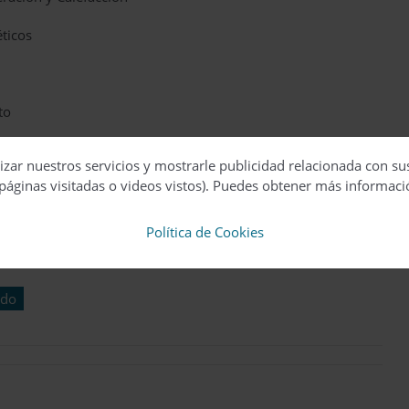
ticos
to
ndicionado, “llevar a cabo el concurso Los Premios Tres
izar nuestros servicios y mostrarle publicidad relacionada con su
 firme propósito de explicar el valor de la eficiencia
páginas visitadas o videos vistos). Puedes obtener más informaci
ompromiso didáctico con la sociedad para mostrar la
e nuestras muchas responsabilidades como fabricantes de
Política de Cookies
ado