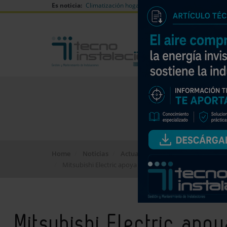
Es noticia:
Climatización hogares verano
Can Naiades huell
Home
Noticias
Actualidad
Mitsubishi Electric apoya los proyectos de climatizació
Mitsubishi Electric apo