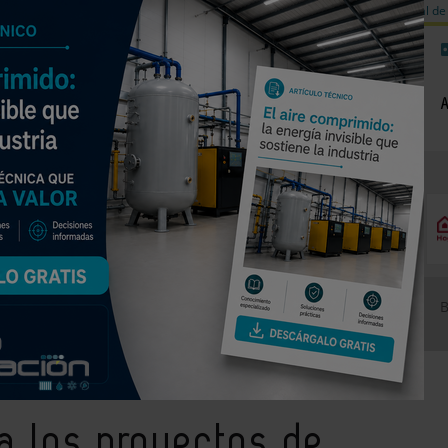
a de carbono
Válvulas de equilibrado para sistemas calefacción
Día mundial de 
NOTICIAS
PRODUCTOS
AGENDA
EMPRESAS PREMIUM
n sostenibles a través de los Premios 3 Diamantes
ya los proyectos de