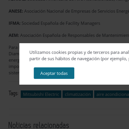
ANESE:
Asociación Nacional de Empresas de Servicios Energé
IFMA:
Sociedad Española de Facility Managers
AEM:
Asociación Española de Responsables de Mantenimien
Para Pedro Ruiz, Director General de la división de Aire Aco
Utilizamos cookies propias y de terceros para anal
Diamantes es un reto más para Mitsubishi Electric. Tenemos el
partir de sus hábitos de navegación (por ejemplo, 
energética y la alta tecnología. Atesoramos una labor, un c
importancia de usar equipos altamente eficientes. Es una d
sistemas de climatización”.
Aceptar todas
Tags:
Mitsubishi Electric
climatización
aire acondicion
Noticias relacionadas