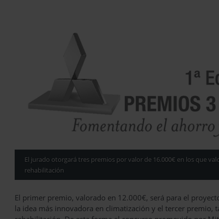
El jurado otorgará tres premios por valor de 16.000€ en los que valor
rehabilitación
El primer premio, valorado en 12.000€, será para el proyect
la idea más innovadora en climatización y el tercer premio,