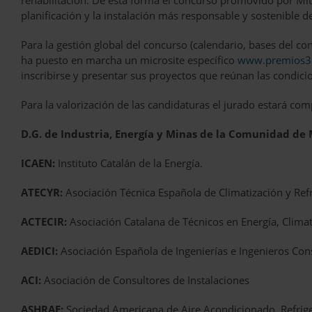
rehabilitación. De esta forma el concurso promovido por Mits
planificación y la instalación más responsable y sostenible d
Para la gestión global del concurso (calendario, bases del co
ha puesto en marcha un microsite específico
www.premios3d
inscribirse y presentar sus proyectos que reúnan las condi
Para la valorización de las candidaturas el jurado estará co
D.G. de Industria, Energía y Minas de la Comunidad de 
ICAEN:
Instituto Catalán de la Energía.
ATECYR:
Asociación Técnica Española de Climatización y Ref
ACTECIR:
Asociación Catalana de Técnicos en Energía, Climat
AEDICI:
Asociación Española de Ingenierías e Ingenieros Cons
ACI:
Asociación de Consultores de Instalaciones
ASHRAE:
Sociedad Americana de Aire Acondicionado, Refrige