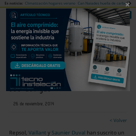
×
Es noticia:
Climatización hogares verano
Can Naiades huella de carbono
V
|
|
Redes Sociales
Es noticia
Login empresas
Registro
Acuerdo entre Repsol, Vaillant y
Saunier Duval para impulsar el
uso del gas
26 de noviembre, 2014
< Volver
Repsol,
Vaillant
y
Saunier Duval
han suscrito un