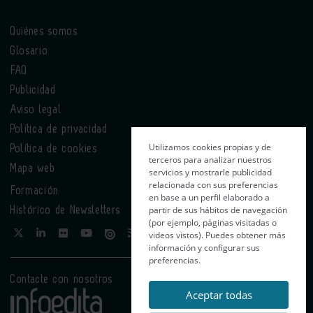
Quiénes somos
Glosario
FAQ
Publicidad
Aviso legal
Política de privacidad
Utilizamos cookies propias y de
Política de cookies
terceros para analizar nuestros
Mapa web
servicios y mostrarle publicidad
relacionada con sus preferencias
Formación
en base a un perfil elaborado a
partir de sus hábitos de navegación
Histórico de Newsletters
(por ejemplo, páginas visitadas o
videos vistos). Puedes obtener más
información y configurar sus
preferencias.
Contacte con nosotros
Aceptar todas