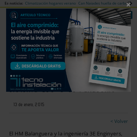
×
Es noticia:
Climatización hogares verano
Can Naiades huella de carbono
V
|
|
Redes Sociales
Es noticia
Login empresas
Registro
El Hotel Balanguera ejemplifica
el ahorro energético de un
sistema ECO-G de Panasonic
13 de enero, 2015
< Volver
El HM Balanguera y la ingeniería 3E Enginyers,