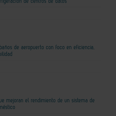
efrigeración de centros de datos
baños de aeropuerto con foco en eficiencia,
bilidad
que mejoran el rendimiento de un sistema de
méstico