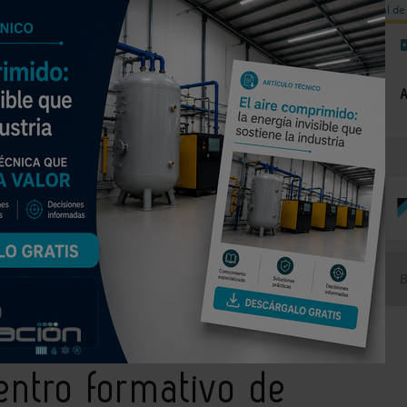
a de carbono
Válvulas de equilibrado para sistemas calefacción
Día mundial de 
NOTICIAS
PRODUCTOS
AGENDA
EMPRESAS PREMIUM
su centro formativo de Burgos la nueva caldera de biomasa Ares 180
centro formativo de