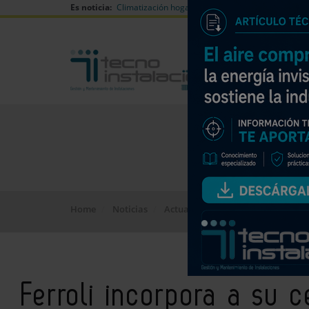
Es noticia:
Climatización hogares verano
Can Naiades huell
Home
Noticias
Actualidad
Ferroli incorpora a 
Ferroli incorpora a su 