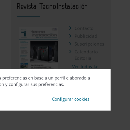
Revista TecnoInstalación
Contacto
Publicidad
Suscripciones
Calendario
Editorial
Ver todas las
revistas
s preferencias en base a un perfil elaborado a
ón y configurar sus preferencias.
Configurar cookies