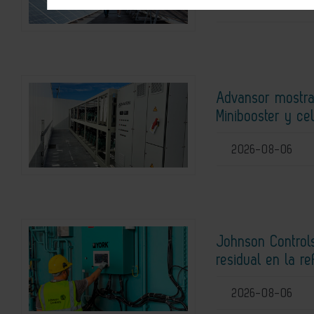
2026-08-07
Advansor mostra
Minibooster y ce
2026-08-06
Johnson Controls
residual en la r
2026-08-06