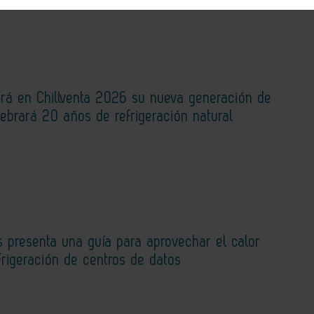
rá en Chillventa 2026 su nueva generación de
lebrará 20 años de refrigeración natural
 presenta una guía para aprovechar el calor
efrigeración de centros de datos