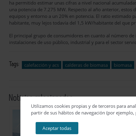
ha permitido estimar unas cifras a nivel nacional acumuladas
una potencia de 7.275 MW. Respecto al año anterior, estos
equipos y entorno a un 20% en potencia. El ratio estimado p
habitante, muy lejos todavía del 1,5 kW/habitante del que p
El principal grupo de consumidores en cuanto al número de i
instalaciones de uso público, industrial y para el sector ser
Tags:
calefacción y acs
calderas de biomasa
biomasa
Noticias relacionadas
Utilizamos cookies propias y de terceros para anal
partir de sus hábitos de navegación (por ejemplo, 
ABB refuerza su
inversión en Lev
Aceptar todas