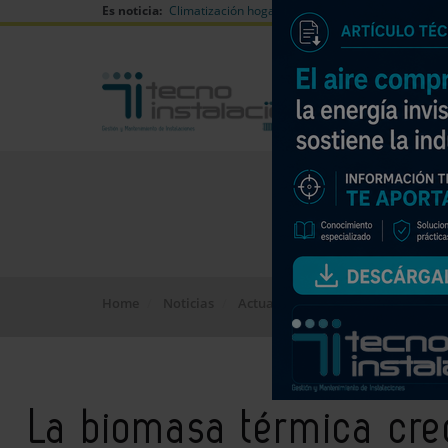
Es noticia:
Climatización hogares verano
Can Naiades huell
Home
Noticias
Actualidad
La biomasa térmica
La biomasa térmica cr