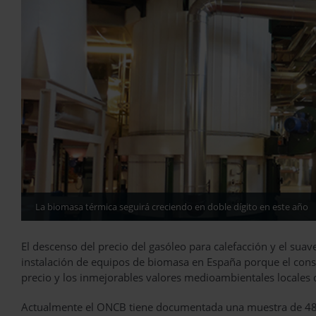
La biomasa térmica seguirá creciendo en doble dígito en este año
El descenso del precio del gasóleo para calefacción y el suav
instalación de equipos de biomasa en España porque el consu
precio y los inmejorables valores medioambientales locales 
Actualmente el ONCB tiene documentada una muestra de 48.6