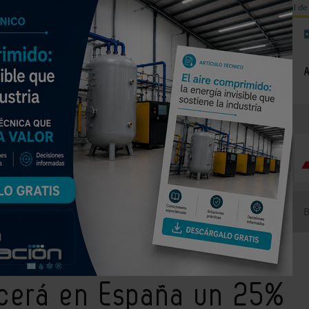
a de carbono
Válvulas de equilibrado para sistemas calefacción
Día mundial de 
NOTICIAS
PRODUCTOS
AGENDA
EMPRESAS PREMIUM
 crecerá en España un 25% en 2015
ecerá en España un 25%