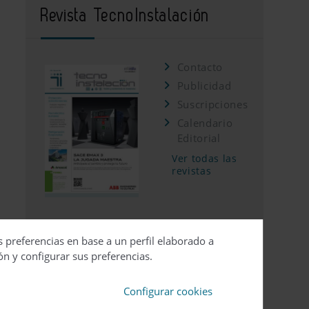
Revista TecnoInstalación
Contacto
Publicidad
Suscripciones
Calendario
Editorial
Ver todas las
revistas
s preferencias en base a un perfil elaborado a
ón y configurar sus preferencias.
Configurar cookies