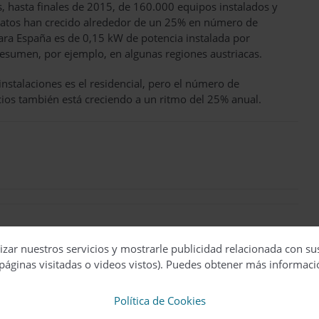
, hasta finales de 2015, de 160.000 equipos instalados y
 datos han crecido alrededor de un 25% en número de
ara España es de 0,15 kW de potencia instalada por
resumen, por ejemplo, en algunas regiones austriacas.
nstalaciones es el residencial, pero el número de
vicios también está creciendo a un ritmo del 25% anual.
izar nuestros servicios y mostrarle publicidad relacionada con su
páginas visitadas o videos vistos). Puedes obtener más informaci
s servicios de descarbonización con una
elten Energy
Política de Cookies