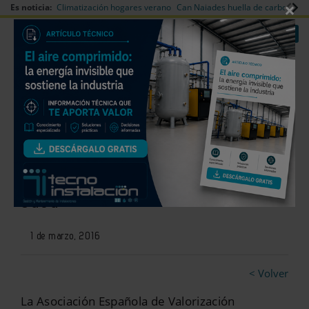
×
Es noticia:
Climatización hogares verano
Can Naiades huella de carbono
V
|
|
Redes Sociales
Es noticia
Login empresas
Registro
Pamplona acogerá el debut de
la gira 2016 de ‘Biomasa en tu
Casa’
1 de marzo, 2016
< Volver
La Asociación Española de Valorización