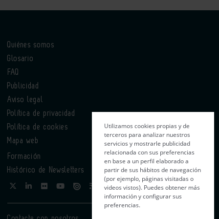
Quiénes somos
Glosario
FAQ
Publicidad
Aviso legal
Política de privacidad
Utilizamos cookies propias y de
Política de cookies
terceros para analizar nuestros
Mapa web
servicios y mostrarle publicidad
relacionada con sus preferencias
Formación
en base a un perfil elaborado a
partir de sus hábitos de navegación
Histórico de Newsletters
(por ejemplo, páginas visitadas o
videos vistos). Puedes obtener más
información y configurar sus
preferencias.
Contacte con nosotros