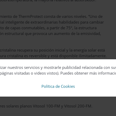
miento de ThermProtect consta de varios niveles. “Uno de
al inteligente de extraordinarias habilidades para cambiar
to de capas conmutables, a partir de 75º, la estructura
ción estructural que provoca un aumento de la emisividad,
istalina recupera su posición inicial y la energía solar está
ura cristalina es reversible y está disponible ilimitadamente.
 de demanda por parte de la instalación y los fenómenos
izar nuestros servicios y mostrarle publicidad relacionada con su
itan de forma eficaz y segura, y sin necesidad de
páginas visitadas o videos vistos). Puedes obtener más informaci
ente a las propiedades físicas del material inteligente del
 de la configuración y los ajustes del sistema. Una
Política de Cookies
por sí misma y se caracteriza por una fiabilidad y
convencionales.
ores solares planos Vitosol 100-FM y Vitosol 200-FM.