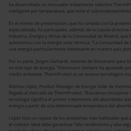
ha desarrollado un innovador tratamiento selectivo ThermPro
inteligente por temperatura, que evita el sobrecalentamiento 
En el evento de presentación, que ha contado con la presenci
especializada, ha participado, además de la cúpula directiva
Industria, Energía y Minas de la Comunidad de Madrid, que
autonómica con la energía solar térmica. “La Comunidad de 
una energía particularmente interesante en nuestro país po
Por su parte, Jürgen Gerhardt, Gerente de Viessmann para Es
en este tipo de energía. “Viessmann siempre ha apostado por 
medio ambiente. ThermProtect es un avance tecnológico mu
Mónica López, Product Manager de Energía Solar de Viessman
llegada al mercado de ThermProtect. “Buscamos incorporar s
tecnología significa el primer tratamiento del absorbedor par
energía a partir de una determinada temperatura del absorb
López hizo un repaso de los problemas más habituales que ac
el colector ideal debe garantizar “alto rendimiento y alta se
que hasta ahora ofrecían los sistemas actuales para evitar l