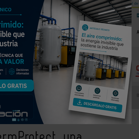
a de carbono
Válvulas de equilibrado para sistemas calefacción
Día mundial de 
NOTICIAS
PRODUCTOS
AGENDA
EMPRESAS PREMIUM
autolimita la temperatura en instalaciones solares térmicas
ermProtect, una