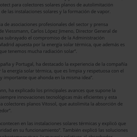
tect para colectores solares planos de autolimitación
de las instalaciones solares y la formación de vapor.
a de asociaciones profesionales del sector y prensa
 de Viessmann, Carlos López Jimeno, Director General de
 ha subrayado el compromiso de la Administración
Madrid apuesta por la energía solar térmica, que además es
rque tenemos mucha radiación solar”.
paña y Portugal, ha destacado la experiencia de la compañía
la energía solar térmica, que es limpia y respetuosa con el
y importante que ahonda en la misma idea”.
n, ha explicado los principales avances que supone la
iempre innovaciones tecnológicas más eficientes y esta
a colectores planos Vitosol, que autolimita la absorción de
edor”.
ontecen en las instalaciones solares térmicas y explicó que
guridad en su funcionamiento”. También explicó las soluciones
a sobretemperatura, la mayoría relativos al absorbedor.