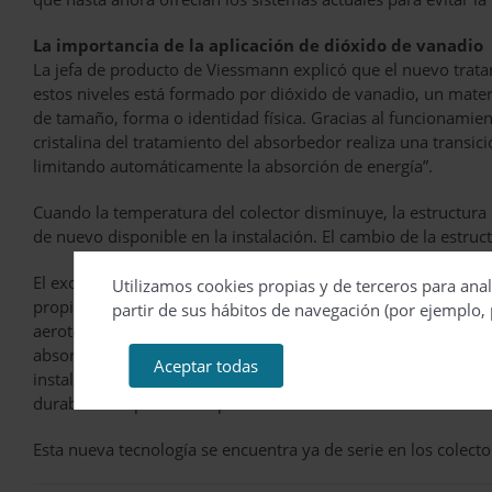
La importancia de la aplicación de dióxido de vanadio
La jefa de producto de Viessmann explicó que el nuevo trata
estos niveles está formado por dióxido de vanadio, un materi
de tamaño, forma o identidad física. Gracias al funcionamien
cristalina del tratamiento del absorbedor realiza una transi
limitando automáticamente la absorción de energía”.
Cuando la temperatura del colector disminuye, la estructura cr
de nuevo disponible en la instalación. El cambio de la estruct
El exceso de energía no requerida durante períodos de falta
Utilizamos cookies propias y de terceros para anal
propios del sobrecalentamiento y la formación de vapor se ev
partir de sus hábitos de navegación (por ejemplo, 
aerotermos ni vaciados de los circuitos. Este proceso es inher
absorbedor y se produce, por tanto, totalmente independiente
Aceptar todas
instalación solar con ThermProtect es completamente segura 
durabilidad operativa superior a la de los sistemas solares 
Esta nueva tecnología se encuentra ya de serie en los colect