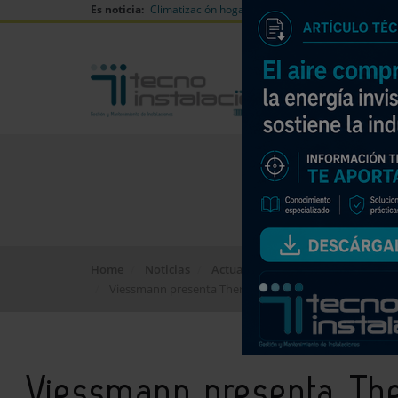
Es noticia:
Climatización hogares verano
Can Naiades huell
Home
Noticias
Actualidad
Viessmann presenta ThermProtect, una innovación que 
Viessmann presenta Th