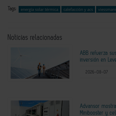
Tags:
energía solar térmica
calefacción y acs
viessmann
Noticias relacionadas
ABB refuerza su
inversión en Lev
2026-08-07
Advansor mostra
Minibooster y ce