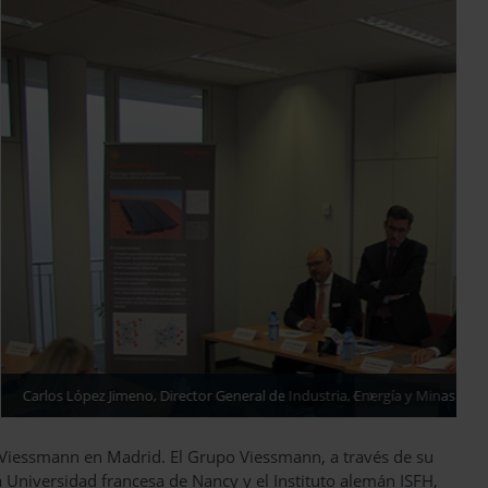
‹
›
as de la Comunidad de Madrid, en su presentación
de Viessmann en Madrid. El Grupo Viessmann, a través de su
a Universidad francesa de Nancy y el Instituto alemán ISFH,