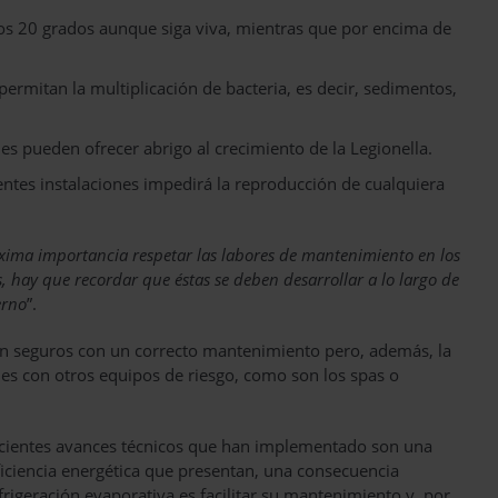
 los 20 grados aunque siga viva, mientras que por encima de
 permitan la multiplicación de bacteria, es decir, sedimentos,
iones pueden ofrecer abrigo al crecimiento de la Legionella.
rentes instalaciones impedirá la reproducción de cualquiera
xima importancia respetar las labores de mantenimiento en los
s, hay que recordar que éstas se deben desarrollar a lo largo de
erno
”.
tan seguros con un correcto mantenimiento pero, además, la
es con otros equipos de riesgo, como son los spas o
 recientes avances técnicos que han implementado son una
ficiencia energética que presentan, una consecuencia
rigeración evaporativa es facilitar su mantenimiento y, por