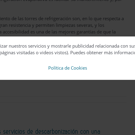
nto de las torres de refrigeración son, en lo que respecta a
 gran resistencia y permiten limpiezas severas, y los
a accesibilidad es una de las mejores garantías de que la
sentido, las torres actuales presentan una accesibilidad
 a las mismas de los equipos técnicos sin ningún problema.
izar nuestros servicios y mostrarle publicidad relacionada con su
eza y la toma de muestras han evolucionado en el mismo
páginas visitadas o videos vistos). Puedes obtener más informaci
Política de Cookies
s servicios de descarbonización con una