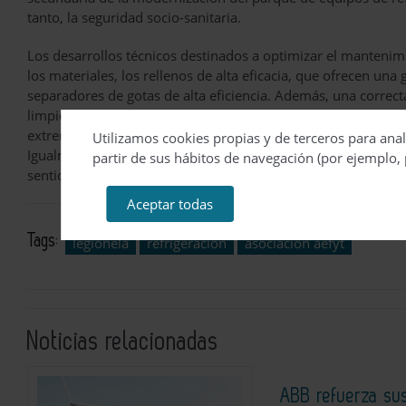
tanto, la seguridad socio-sanitaria.
Los desarrollos técnicos destinados a optimizar el mantenimie
los materiales, los rellenos de alta eficacia, que ofrecen una
separadores de gotas de alta eficiencia. Además, una correct
limpieza de la torre se podrá realizar correctamente. En este 
extrema a través de puertas amplias que permiten la entrada
Utilizamos cookies propias y de terceros para anal
Igualmente, los sistemas para facilitar el drenaje, la limpi
partir de sus hábitos de navegación (por ejemplo, 
sentido.
Aceptar todas
Tags:
legionela
refrigeración
asociación aefyt
Noticias relacionadas
ABB refuerza su