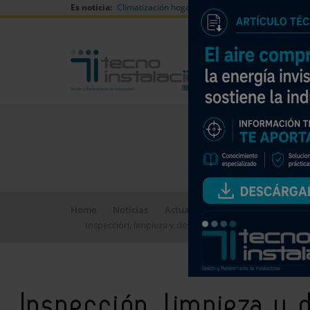
Es noticia:
Climatización hogares verano
Can Naiades huell
Home
Noticias
Actualidad
Inspección, limpieza y desinfección: las tres claves par
Inspección, limpieza y d