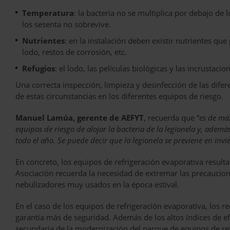
Temperatura
: la bacteria no se multiplica por debajo de
los sesenta no sobrevive.
Nutrientes
: en la instalación deben existir nutrientes que
lodo, restos de corrosión, etc.
Refugios
: el lodo, las películas biológicas y las incrustac
Una correcta inspección, limpieza y desinfección de las dife
de estas circunstancias en los diferentes equipos de riesgo.
Manuel Lamúa, gerente de AEFYT
, recuerda que “
es de má
equipos de riesgo de alojar la bacteria de la legionela y, ademá
todo el año. Se puede decir que la legionela se previene en invi
En concreto, los equipos de refrigeración evaporativa resul
Asociación recuerda la necesidad de extremar las precaucion
nebulizadores muy usados en la época estival.
En el caso de los equipos de refrigeración evaporativa, los
garantía más de seguridad. Además de los altos índices de e
secundaria de la modernización del parque de equipos de ref