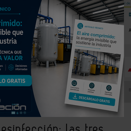
a de carbono
Válvulas de equilibrado para sistemas calefacción
Día mundial de 
NOTICIAS
PRODUCTOS
AGENDA
EMPRESAS PREMIUM
a un verano sin legionela, según AEFYT
esinfección: las tres