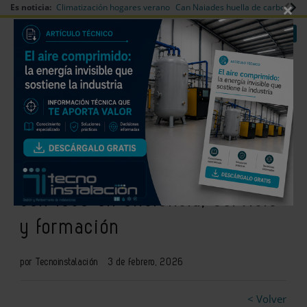
×
Es noticia:
Climatización hogares verano
Can Naiades huella de carbono
V
|
|
Redes Sociales
Es noticia
Login empresas
Registro
Gree Products consolida su
estrategia en España en 2025
con foco en eficiencia, servicio
y formación
por Tecnoinstalación
3 de febrero, 2026
< Volver