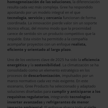
homogeneización de las soluciones
, la diferenciación
resulta cada vez más compleja. Gree ha respondido
apostando por un modelo integral en el que
tecnología
,
servicio
y
cercanía
funcionan de forma
coordinada. La innovación pierde valor sin un soporte
técnico eficaz, del mismo modo que la proximidad
carece de sentido sin un producto competitivo que la
respalde. Esta visión ha permitido a la compañía
acompañar proyectos con un enfoque
realista,
eficiente y orientado al largo plazo
.
Uno de los vectores clave de 2025 ha sido la
eficiencia
energética
y la
sostenibilidad
. La climatización se ha
consolidado como un elemento estratégico en los
procesos de
descarbonización
, impulsados por un
marco normativo cada vez más exigente. En este
escenario, Gree Products ha seleccionado y adaptado
soluciones diseñadas para
cumplir y anticiparse a los
requisitos regulatorios
, integrando
tecnologías
inverter avanzadas
y
refrigerantes de menor
impacto ambiental
. El enfoque abarca todo el
ciclo