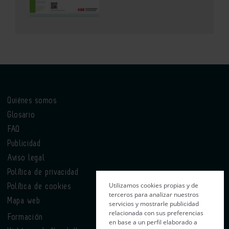
Quiénes somos
Glosario
FAQ
Publicidad
Aviso legal
Política de privacidad
Utilizamos cookies propias y de
Política de cookies
terceros para analizar nuestros
Mapa web
servicios y mostrarle publicidad
relacionada con sus preferencias
Formación
en base a un perfil elaborado a