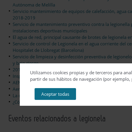
Autónoma de Melilla
Servicio mantenimiento de equipos de calefacción, agua cali
2018-2019
Servicio de mantenimiento preventivo contra la legionella p
instalaciones deportivas municipales
El agua de red, principal causante de brotes de legionela 
Servicio de control de Legionela en el agua corriente del 
Hospitalet de Llobregat (Barcelona)
Servicio de limpieza y desinfección preventiva de legionelo
y bajo riesgo
2016 se salda sin brotes de legionela vinculados a torres d
Utilizamos cookies propias y de terceros para anal
Inspección, limpieza y desinfección: las tres claves para u
partir de sus hábitos de navegación (por ejemplo, 
AENOR actualiza la colección de normas relacionadas con e
Aenor actualiza la colección de normas relacionadas con el
Aceptar todas
La contaminación por legionela puede prevenirse gracias a
¿Cómo pasar un verano sin legionela?
Eventos relacionados a legionela