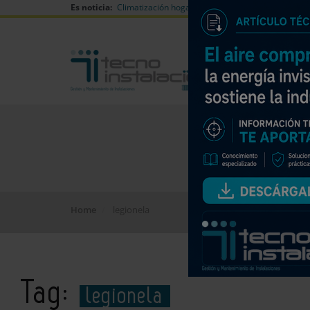
Es noticia:
Climatización hogares verano
Can Naiades huell
Home
legionela
Tag:
legionela