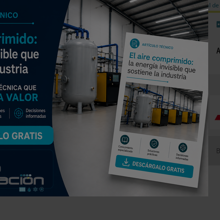
a de carbono
Válvulas de equilibrado para sistemas calefacción
Día mundial de 
NOTICIAS
PRODUCTOS
AGENDA
EMPRESAS PREMIUM