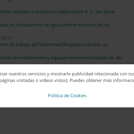
ente sanitaria y prevención legionelosis B. A. San Javier
ara las instalaciones de agua caliente sanitaria de las
en 2017
centro de trabajo de Fraternidad-Muprespa ubicado en
sis de las instalaciones y equipamientos municipales de alto
e refrigeración
izar nuestros servicios y mostrarle publicidad relacionada con su
n verano sin legionela, según AEFYT
páginas visitadas o videos vistos). Puedes obtener más informaci
l RITE
 RITE
Política de Cookies
l aislamiento térmico