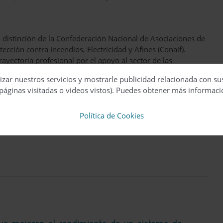
 distinción de la Confederación Nacional de Asociaciones de
ección contra Incendios, Electricidad y Afines (Conaif).
ayectoria profesional por el apoyo al sector de las
izar nuestros servicios y mostrarle publicidad relacionada con su
páginas visitadas o videos vistos). Puedes obtener más informaci
bronce expresamente para los galardonados por el escultor
a amistad, los 2 valores principales del premio.
Política de Cookies