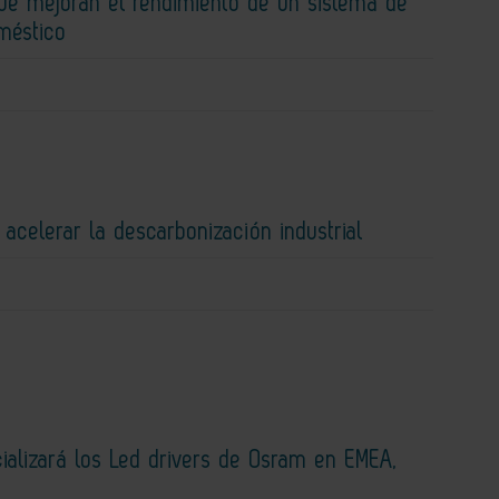
que mejoran el rendimiento de un sistema de
méstico
 acelerar la descarbonización industrial
ializará los Led drivers de Osram en EMEA,