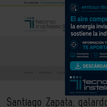
Es noticia:
Climatización hogares verano
Can Naiades huell
Home
Noticias
Actualidad
Santiago Zapata, ga
Santiago Zapata, galar