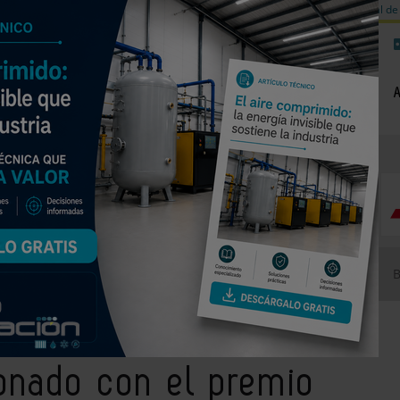
a de carbono
Válvulas de equilibrado para sistemas calefacción
Día mundial de 
NOTICIAS
PRODUCTOS
AGENDA
EMPRESAS PREMIUM
lardonado con el premio Manuel Laguna de Conaif 2016
donado con el premio