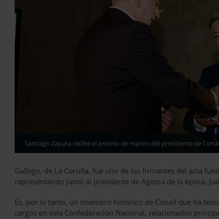
Santiago Zapata recibe el premio de manos del presidente de Conai
Gallego, de La Coruña, fue uno de los firmantes del acta fu
representando junto al presidente de Agasca de la época, Juan
Es, por lo tanto, un miembro histórico de Conaif que ha te
cargos en esta Confederación Nacional, relacionados princi