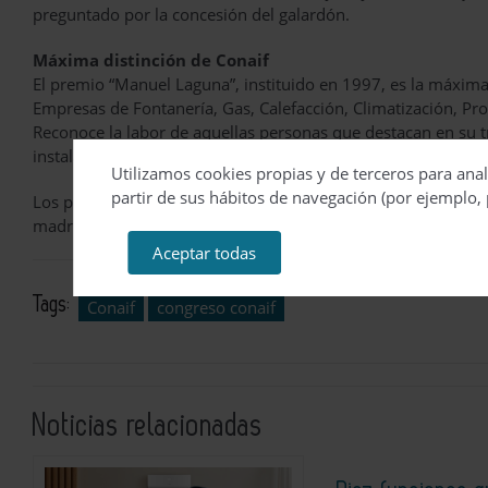
preguntado por la concesión del galardón.
Máxima distinción de Conaif
El premio “Manuel Laguna”, instituido en 1997, es la máxima
Empresas de Fontanería, Gas, Calefacción, Climatización, Prot
Reconoce la labor de aquellas personas que destacan en su tr
instalaciones y el desarrollo de éste.
Utilizamos cookies propias y de terceros para anal
partir de sus hábitos de navegación (por ejemplo, 
Los premiados reciben una escultura original, realizada en 
madrileño Isidro Fernández González. Simboliza el trabajo y l
Aceptar todas
Tags:
Conaif
congreso conaif
Noticias relacionadas