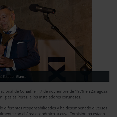
f, Esteban Blanco
ndacional de Conaif, el 17 de noviembre de 1979 en Zaragoza,
 Iglesias Pérez, a los instaladores coruñeses.
nido diferentes responsabilidades y ha desempeñado diversos
palmente con el área económica, a cuya Comisión ha estado