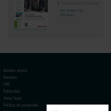
Calendario Editorial
Ver todas las
revistas
Quiénes somos
Glosario
FAQ
Publicidad
Aviso legal
Política de privacidad