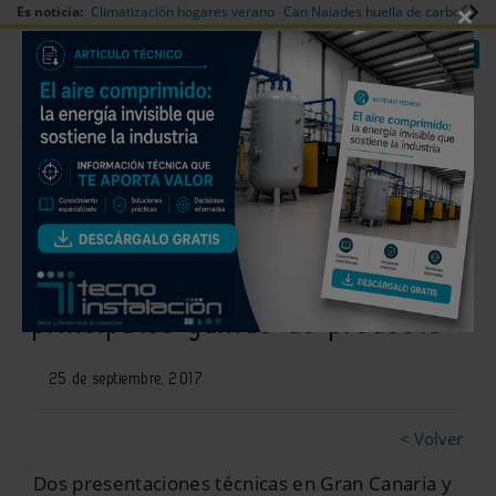
×
Es noticia:
Climatización hogares verano
Can Naiades huella de carbono
V
|
|
Redes Sociales
Es noticia
Login empresas
Registro
Tesy presenta en Canarias ante
los socios de COARCO sus
principales gamas de producto
25 de septiembre, 2017
< Volver
Dos presentaciones técnicas en Gran Canaria y