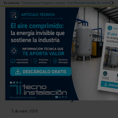
Es noticia:
Climatización hogares verano
Can Naiades huella de carbono
V
|
|
Redes Sociales
Es noticia
Login empresas
Registro
Obras de reforma de la
instalación de climatización e
impermeabilización de la
cubierta del Centro Servef de
Formación de Ontinyent
5 de enero, 2018