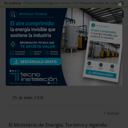
×
Es noticia:
Climatización hogares verano
Can Naiades huella de carbono
V
|
|
Redes Sociales
Es noticia
Login empresas
Registro
Nuevo plan de ayudas para
mejorar la eficiencia energética
de los edificios
25 de enero, 2018
< Volver
El Ministerio de Energía, Turismo y Agenda