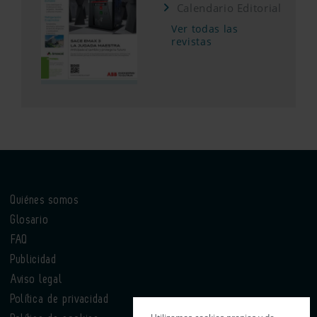
Calendario Editorial
Ver todas las
revistas
Quiénes somos
Glosario
FAQ
Publicidad
Aviso legal
Política de privacidad