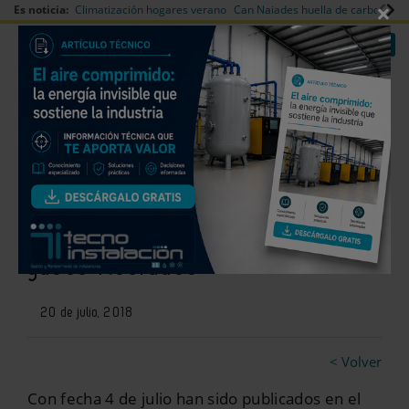
×
Es noticia:
Climatización hogares verano
Can Naiades huella de carbono
V
|
|
Redes Sociales
Es noticia
Login empresas
Registro
Agremia informa sobre las
nuevas tarifas del impuesto de
gases fluorados
20 de julio, 2018
< Volver
Con fecha 4 de julio han sido publicados en el