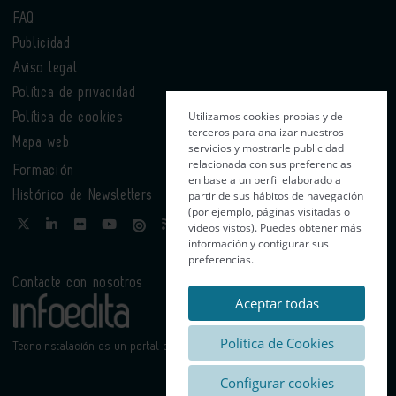
FAQ
Publicidad
Aviso legal
Política de privacidad
Utilizamos cookies propias y de
Política de cookies
terceros para analizar nuestros
Mapa web
servicios y mostrarle publicidad
relacionada con sus preferencias
Formación
en base a un perfil elaborado a
partir de sus hábitos de navegación
Histórico de Newsletters
(por ejemplo, páginas visitadas o
videos vistos). Puedes obtener más
información y configurar sus
preferencias.
Contacte con nosotros
Aceptar todas
Política de Cookies
TecnoInstalación es un portal de Infoedita
Configurar cookies