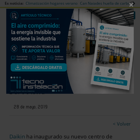
×
Es noticia:
Climatización hogares verano
Can Naiades huella de carbono
V
|
|
Redes Sociales
Es noticia
Login empresas
Registro
Daikin abre las puertas de su
nuevo centro de formación en
Barcelona
28 de mayo, 2019
< Volver
Daikin
ha inaugurado su nuevo centro de