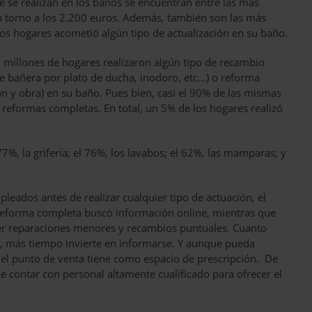
ue se realizan en los baños se encuentran entre las más
n torno a los 2.200 euros. Además, también son las más
 los hogares acometió algún tipo de actualización en su baño.
 millones de hogares realizaron algún tipo de recambio
 de bañera por plato de ducha, inodoro, etc…) o reforma
n y obra) en su baño. Pues bien, casi el 90% de las mismas
eformas completas. En total, un 5% de los hogares realizó
7%, la grifería; el 76%, los lavabos; el 62%, las mamparas; y
eados antes de realizar cualquier tipo de actuación, el
reforma completa buscó información online, mientras que
ter reparaciones menores y recambios puntuales. Cuanto
, más tiempo invierte en informarse. Y aunque pueda
e el punto de venta tiene como espacio de prescripción. De
e contar con personal altamente cualificado para ofrecer el