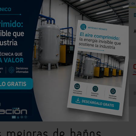
a de carbono
Válvulas de equilibrado para sistemas calefacción
Día mundial de 
NOTICIAS
PRODUCTOS
AGENDA
EMPRESAS PREMIUM
5% este año, aunque advierte de un descenso del tíquet medio
s mejoras de baños