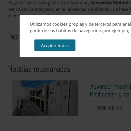
Según el secretario general de Andimac,
Sebastián Moliner
ser capaz de integrarlo en la necesidad del cliente y de hace
bienestar y ahorros”.
Utilizamos cookies propias y de terceros para anal
partir de sus hábitos de navegación (por ejemplo, 
Tags:
rehabilitación y reforma
construcción
asociació
Aceptar todas
Noticias relacionadas
Advansor mostra
Minibooster y ce
2026-08-06