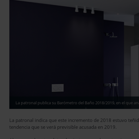
La patronal publica su Barómetro del Baño 2018/2019, en el que ana
La patronal indica que este incremento de 2018 estuvo teñid
tendencia que se verá previsible acusada en 2019.