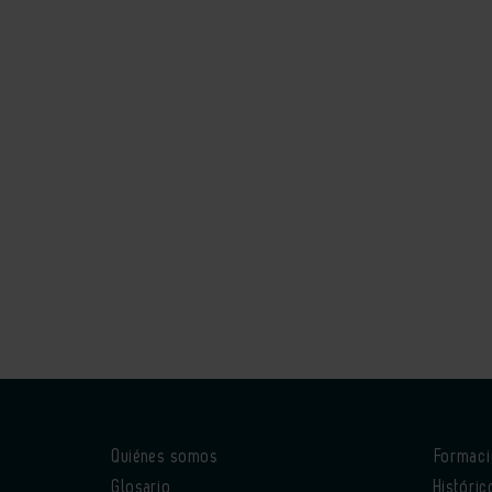
Quiénes somos
Formac
Glosario
Históric