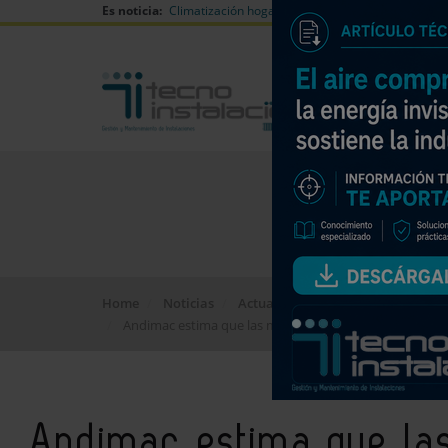
Es noticia:
Climatización hogares verano
Can Naiades huell
Home
Noticias
Actualidad
Andimac estima que las mejoras de baños crecerán un 
Andimac estima que la