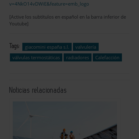
v=4NkO14vDWiE&feature=emb_logo
[Active los subtítulos en español en la barra inferior de
Youtube]
Tags:
giacomini españa s.l.
valvulería
válvulas termostáticas
radiadores
Calefacción
Noticias relacionadas