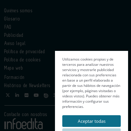
Quiénes somos
Glosario
FAQ
Publicidad
Aviso legal
Política de privacidad
Utilizamos cookies propias y de
Política de cookies
terceros para analizar nuestros
Mapa web
servicios y mostrarle publicidad
relacionada con sus preferencias
Formación
en base a un perfil elaborado a
partir de sus hábitos de navegación
Histórico de Newsletters
(por ejemplo, páginas visitadas o
videos vistos). Puedes obtener más
información y configurar sus
preferencias.
Contacte con nosotros
Aceptar todas