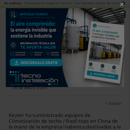
×
Es noticia:
Climatización hogares verano
Can Naiades huella de carbono
V
|
|
Redes Sociales
Es noticia
Login empresas
Registro
Keyter suministra equipos en
China para Inabensa
26 de marzo, 2020
< Volver
Keyter ha suministrado equipos de
Climatización de techo / Roof-tops en China de
la mano de la empresa Inabensa destinados a la