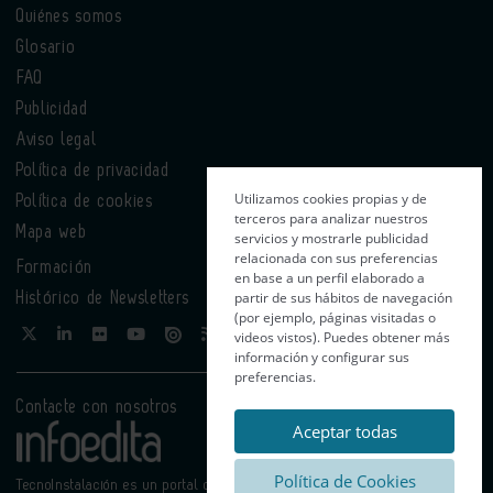
Quiénes somos
Glosario
FAQ
Publicidad
Aviso legal
Política de privacidad
Utilizamos cookies propias y de
Política de cookies
terceros para analizar nuestros
Mapa web
servicios y mostrarle publicidad
relacionada con sus preferencias
Formación
en base a un perfil elaborado a
partir de sus hábitos de navegación
Histórico de Newsletters
(por ejemplo, páginas visitadas o
videos vistos). Puedes obtener más
información y configurar sus
preferencias.
Contacte con nosotros
Aceptar todas
Política de Cookies
TecnoInstalación es un portal de Infoedita