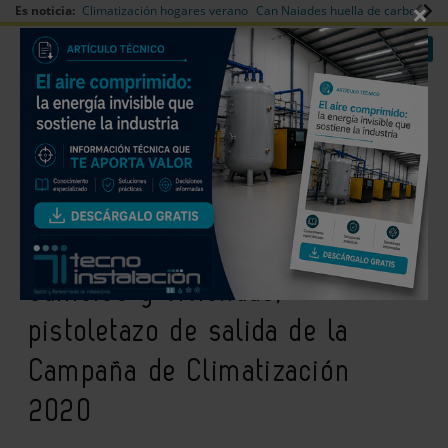
×
Es noticia:
Climatización hogares verano
Can Naiades huella de carbono
V
|
|
Redes Sociales
Es noticia
Login empresas
Registro
El levantamiento de la
prohibición de obras en
edificios y viviendas,
pistoletazo de salida de la
Campaña de Climatización
2020