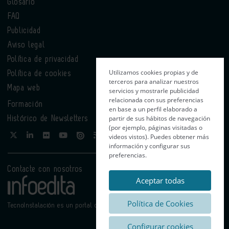
Glosario
FAQ
Publicidad
Aviso legal
Política de privacidad
Utilizamos cookies propias y de
Política de cookies
terceros para analizar nuestros
Mapa web
servicios y mostrarle publicidad
relacionada con sus preferencias
Formación
en base a un perfil elaborado a
partir de sus hábitos de navegación
Histórico de Newsletters
(por ejemplo, páginas visitadas o
videos vistos). Puedes obtener más
información y configurar sus
preferencias.
Contacte con nosotros
Aceptar todas
Política de Cookies
TecnoInstalación es un portal de Infoedita
Configurar cookies