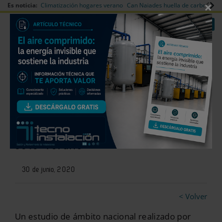
×
Es noticia:
Climatización hogares verano
Can Naiades huella de carbono
V
|
|
Redes Sociales
Es noticia
Login empresas
Registro
La salud, factor decisivo para la
compra de Aire Acondicionado
este verano
30 de junio, 2020
< Volver
Un estudio de ámbito nacional realizado por