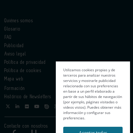
Quiénes somos
Glosario
FAQ
Publicidad
Aviso legal
Política de privacidad
Utilizamos cookies propias y de
Política de cookies
terceros para analizar nuestros
Mapa web
servicios y mostrarle publicidad
relacionada con sus preferencias
Formación
en base a un perfil elaborado a
partir de sus hábitos de navegación
Histórico de Newsletters
(por ejemplo, páginas visitadas o
videos vistos). Puedes obtener más
información y configurar sus
preferencias.
Contacte con nosotros
Aceptar todas