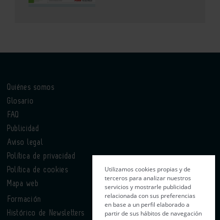
Quiénes somos
Glosario
FAQ
Publicidad
Aviso legal
Política de privacidad
Utilizamos cookies propias y de
Política de cookies
terceros para analizar nuestros
Mapa web
servicios y mostrarle publicidad
relacionada con sus preferencias
Formación
en base a un perfil elaborado a
partir de sus hábitos de navegación
Histórico de Newsletters