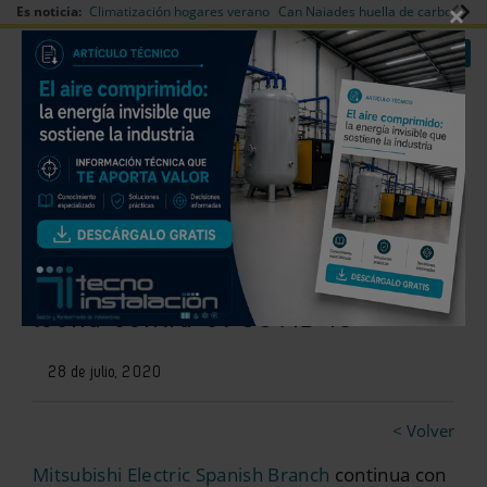
×
Es noticia:
Climatización hogares verano
Can Naiades huella de carbono
V
|
|
Redes Sociales
Es noticia
Login empresas
Registro
Mitsubishi Electric colabora con
Aldeas Infantiles SOS en la
lucha contra el COVID 19
28 de julio, 2020
< Volver
Mitsubishi Electric Spanish Branch
continua con