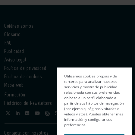
Quiénes somos
Glosario
FAQ
Publicidad
Aviso legal
Política de privacidad
Utilizamos cookies propias y de
Política de cookies
terceros para analizar nuestros
Mapa web
servicios y mostrarle publicidad
relacionada con sus preferencias
Formación
en base a un perfil elaborado a
partir de sus hábitos de navegación
Histórico de Newsletters
(por ejemplo, páginas visitadas o
videos vistos). Puedes obtener más
información y configurar sus
preferencias.
Contacte con nosotros