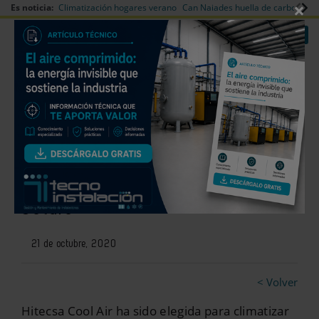
×
Es noticia:
Climatización hogares verano
Can Naiades huella de carbono
V
|
|
Redes Sociales
Es noticia
Login empresas
Registro
Roof Top KUBIC HE de Hitecsa
en el Centro Cívico El Bercial,
Getafe
21 de octubre, 2020
< Volver
Hitecsa Cool Air ha sido elegida para climatizar