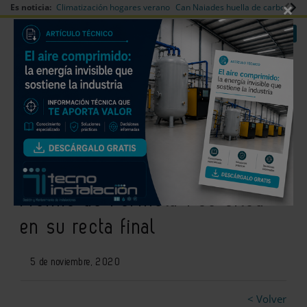
×
Es noticia:
Climatización hogares verano
Can Naiades huella de carbono
V
|
|
Redes Sociales
Es noticia
Login empresas
Registro
La promoción City Multi de
Mitsubishi Electric para el Gran
Premio de Fórmula 1 se sitúa
en su recta final
5 de noviembre, 2020
< Volver