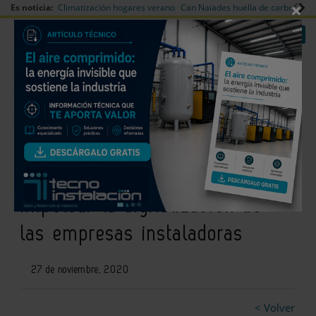
×
Es noticia:
Climatización hogares verano
Can Naiades huella de carbono
V
|
|
Redes Sociales
Es noticia
Login empresas
Registro
Conaif, Vaillant, Saunier Duval y
Grupo MásMóvil buscan
impulsar la digitalización de
las empresas instaladoras
27 de noviembre, 2020
< Volver