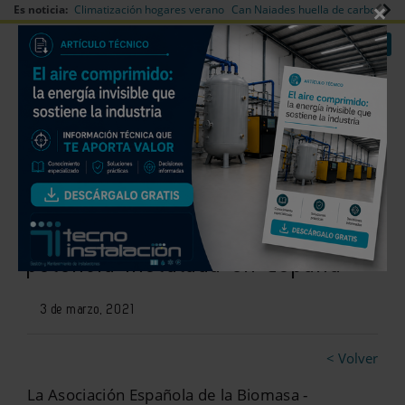
×
Es noticia:
Climatización hogares verano
Can Naiades huella de carbono
V
|
|
Redes Sociales
Es noticia
Login empresas
Registro
433 redes de calor con
biomasa ya suman 383 MW de
potencia instalada en España
3 de marzo, 2021
< Volver
La Asociación Española de la Biomasa -