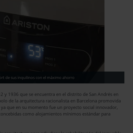
ort de sus inquilinos con el máximo ahorro
32 y 1936 que se encuentra en el distrito de San Andrés en
bolo de la arquitectura racionalista en Barcelona promovida
a, ya que en su momento fue un proyecto social innovador,
s concebidas como alojamientos mínimos estándar para