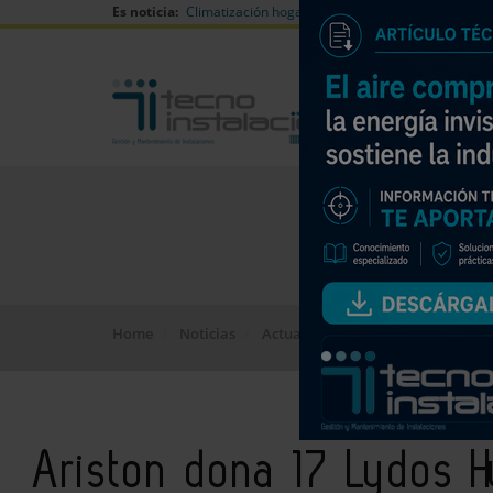
Es noticia:
Climatización hogares verano
Can Naiades huell
Home
Noticias
Actualidad
Ariston dona 17 Lydo
Ariston dona 17 Lydos Hy