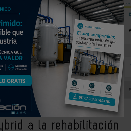
a de carbono
Válvulas de equilibrado para sistemas calefacción
Día mundial de 
NOTICIAS
PRODUCTOS
AGENDA
EMPRESAS PREMIUM
s Hybrid a la rehabilitación social de Casa Bloc
brid a la rehabilitación