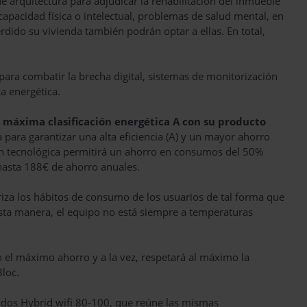
 arquitectura para adjudicar la rehabilitación del inmueble
apacidad física o intelectual, problemas de salud mental, en
rdido su vivienda también podrán optar a ellas. En total,
para combatir la brecha digital, sistemas de monitorización
a energética.
 máxima clasificación energética A con su producto
para garantizar una alta eficiencia (A) y un mayor ahorro
ión tecnológica permitirá un ahorro en consumos del 50%
hasta 188€ de ahorro anuales.
za los hábitos de consumo de los usuarios de tal forma que
esta manera, el equipo no está siempre a temperaturas
on el máximo ahorro y a la vez, respetará al máximo la
Bloc.
dos Hybrid wifi 80-100, que reúne las mismas