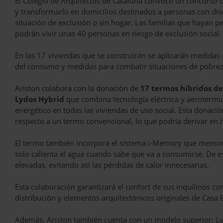
El Colegio de Arquitectos de Cataluña convocó un concurso de
y transformarlo en domicilios destinados a personas con disc
situación de exclusión o sin hogar. Las familias que hayan pe
podrán vivir unas 40 personas en riesgo de exclusión social.
En las 17 viviendas que se construirán se aplicarán medidas 
del consumo y medidas para combatir situaciones de pobrez
Ariston colabora con la donación de
17 termos híbridos de
Lydos Hybrid
que combina tecnología eléctrica y aerotermia 
energético en todas las viviendas de uso social. Esta donac
respecto a un termo convencional, lo que podría derivar en 
El termo también incorpora el sistema i-Memory que memori
solo calienta el agua cuando sabe que va a consumirse. De 
elevadas, evitando así las pérdidas de calor innecesarias.
Esta colaboración garantizará el confort de sus inquilinos c
distribución y elementos arquitectónicos originales de Casa 
Además, Ariston también cuenta con un modelo superior; Ly