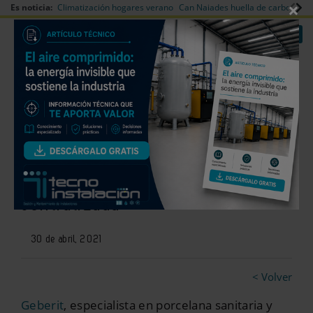
×
Es noticia:
Climatización hogares verano
Can Naiades huella de carbono
V
|
|
Redes Sociales
Es noticia
Login empresas
Registro
Geberit apuesta por una
atención al cliente eficaz y
centralizada
30 de abril, 2021
< Volver
Geberit
, especialista en porcelana sanitaria y