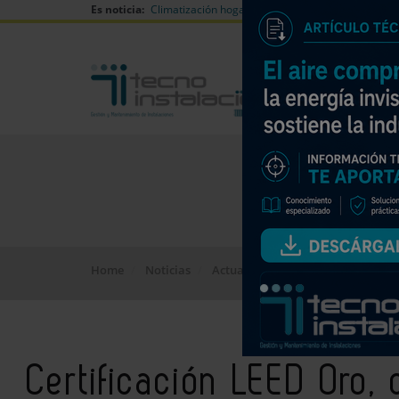
Es noticia:
Climatización hogares verano
Can Naiades huell
Home
Noticias
Actualidad
Certificación LEED O
Certificación LEED Oro,