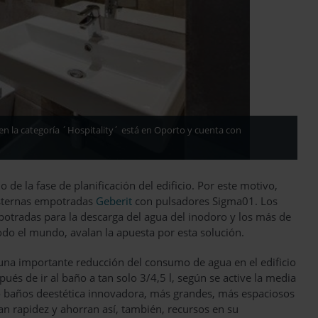
o en la categoría ´Hospitality´ está en Oporto y cuenta con
 de la fase de planificación del edificio. Por este motivo,
cisternas empotradas
Geberit
con pulsadores Sigma01. Los
otradas para la descarga del agua del inodoro y los más de
odo el mundo, avalan la apuesta por esta solución.
 una importante reducción del consumo de agua en el edificio
ués de ir al baño a tan solo 3/4,5 l, según se active la media
 baños deestética innovadora, más grandes, más espaciosos
ran rapidez y ahorran así, también, recursos en su