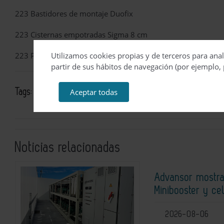
223 Bastidores de montaje Duofix
223 Cisternas empotradas Sigma 8 cm
Utilizamos cookies propias y de terceros para anal
223 Pulsadores de doble descarga Sigma01
partir de sus hábitos de navegación (por ejemplo, 
Aceptar todas
Tags:
cuarto de baño
cisterna empotrada
saneamiento
Noticias relacionadas
Advansor mostra
Minibooster y ce
2026-08-06