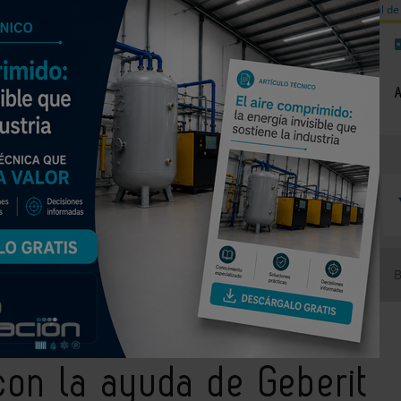
a de carbono
Válvulas de equilibrado para sistemas calefacción
Día mundial de 
NOTICIAS
PRODUCTOS
AGENDA
EMPRESAS PREMIUM
ro, con la ayuda de Geberit
 con la ayuda de Geberit