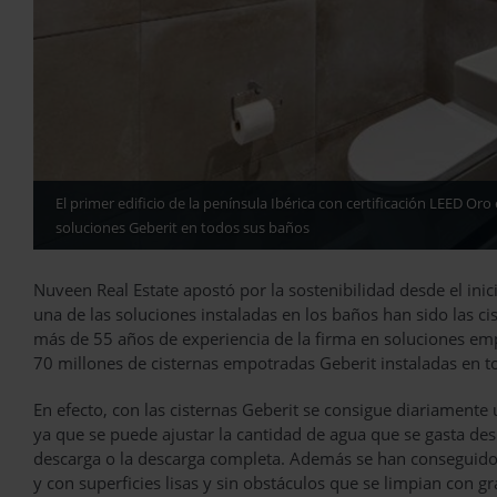
El primer edificio de la península Ibérica con certificación LEED Or
soluciones Geberit en todos sus baños
Nuveen Real Estate apostó por la sostenibilidad desde el inicio
una de las soluciones instaladas en los baños han sido las 
más de 55 años de experiencia de la firma en soluciones emp
70 millones de cisternas empotradas Geberit instaladas en t
En efecto, con las cisternas Geberit se consigue diariamente
ya que se puede ajustar la cantidad de agua que se gasta desp
descarga o la descarga completa. Además se han conseguido
y con superficies lisas y sin obstáculos que se limpian con g