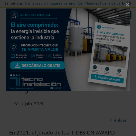
×
Es noticia:
Climatización hogares verano
Can Naiades huella de carbono
V
|
|
Redes Sociales
Es noticia
Login empresas
Registro
El plato de ducha Geberit
Olona, premiado en los iF
Design Award
27 de julio, 2021
< Volver
En 2021, el jurado de los iF DESIGN AWARD